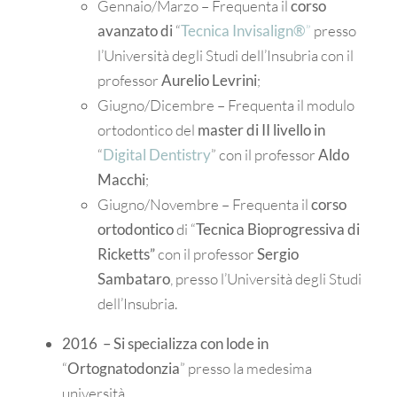
Gennaio/Marzo – Frequenta il
corso
avanzato di
“
Tecnica Invisalign®
”
presso
l’Università degli Studi dell’Insubria con il
professor
Aurelio Levrini
;
Giugno/Dicembre – Frequenta il modulo
ortodontico del
master di II livello in
“
Digital Dentistry
” con il professor
Aldo
Macchi
;
Giugno/Novembre – Frequenta il
corso
ortodontico
di “
Tecnica
Bioprogressiva di
Ricketts”
con il professor
Sergio
Sambataro
, presso l’Università degli Studi
dell’Insubria.
2016 – Si specializza con lode in
“
Ortognatodonzia
” presso la medesima
università.