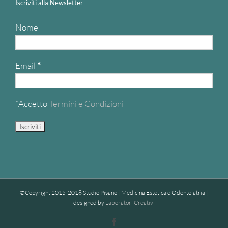
Iscriviti alla Newsletter
Nome
Email
*
*Accetto
Termini e Condizioni
©Copyright 2015-2018 Studio Pisano | Medicina Estetica e Odontoiatria |
designed by
Laboratori Creativi
Facebook