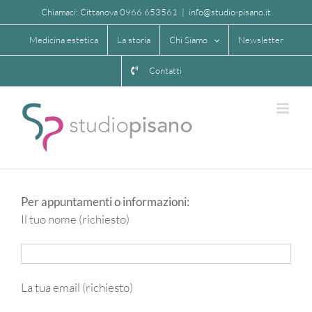
Salta
Chiamaci: Cittanova 0966 653561
|
info@studio-pisano.it
al
Medicina estetica
La storia
Chi Siamo
Newsletter
contenuto
Contatti
Per appuntamenti o informazioni:
Il tuo nome (richiesto)
La tua email (richiesto)