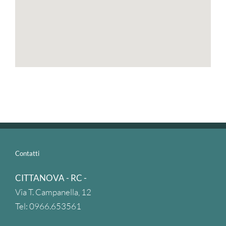
Contatti
CITTANOVA - RC -
Via T. Campanella, 12
Tel: 0966.653561