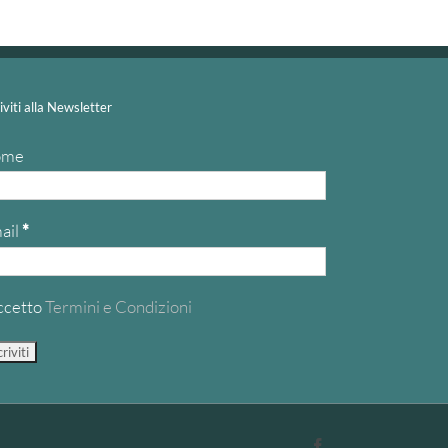
riviti alla Newsletter
ome
ail
*
ccetto
Termini e Condizioni
Facebook