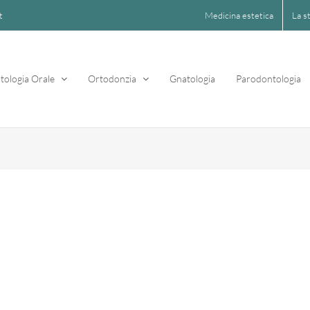
Medicina estetica
La s
t
tologia Orale
Ortodonzia
Gnatologia
Parodontologia