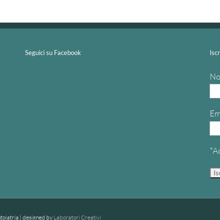
Seguici su Facebook
Isc
N
Em
*A
oiatria | designed by
Laboratori Creativi