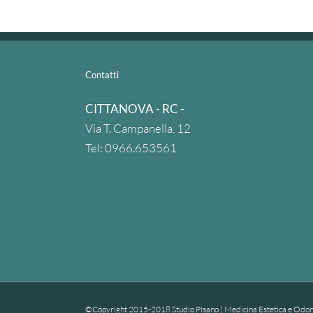
Contatti
CITTANOVA - RC -
Via T. Campanella, 12
Tel: 0966.653561
©Copyright 2015-2018 Studio Pisano | Medicina Estetica e Odont